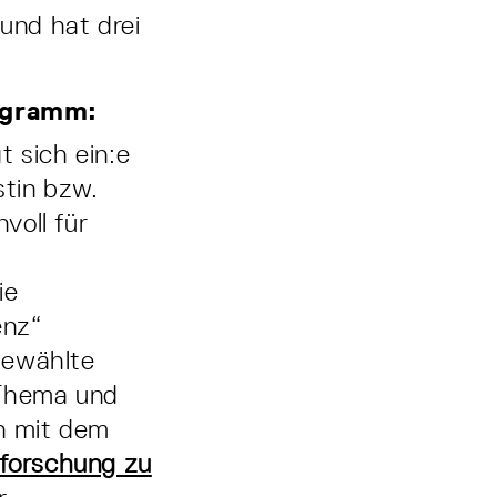
 und hat drei
rogramm:
t sich ein:e
stin bzw.
voll für
ie
enz“
gewählte
 Thema und
on mit dem
forschung zu