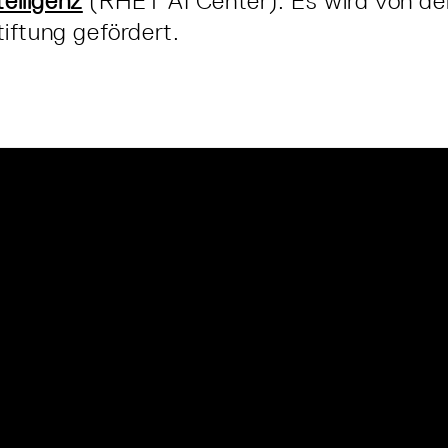
telligenz
(RHET AI Center). Es wird von de
iftung gefördert.