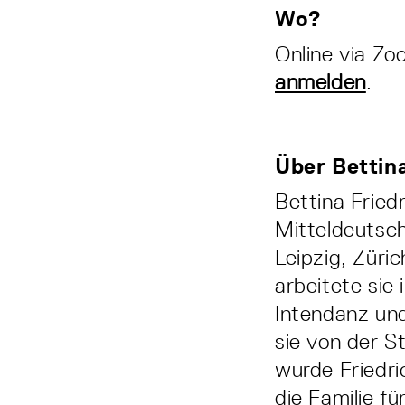
Wo?
Online via Z
anmelden
.
Über Bettina
Bettina Fried
Mitteldeutsch
Leipzig, Züri
arbeitete sie
Intendanz un
sie von der S
wurde Friedri
die Familie f