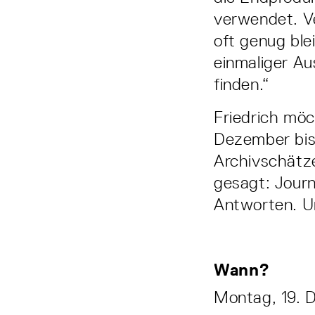
verwendet. V
oft genug ble
einmaliger Au
finden.“
Friedrich möc
Dezember bis
Archivschätze
gesagt: Journa
Antworten. Um
Wann?
Montag, 19. 