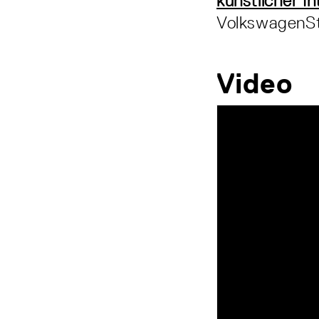
künstlicher In
VolkswagenSt
Video