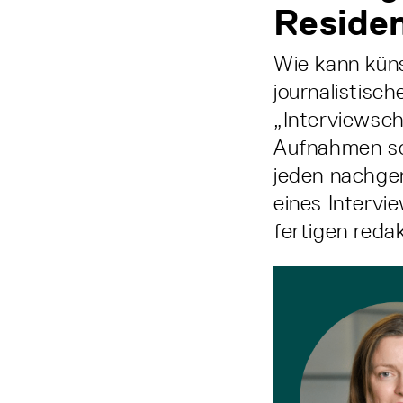
Residen
Wie kann küns
journalistisc
„Interviewsch
Aufnahmen sch
jeden nachge
eines Intervi
fertigen reda