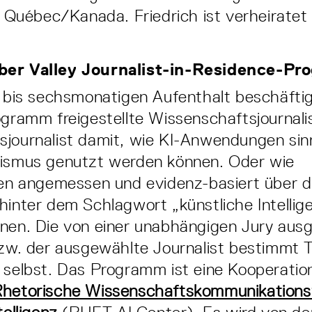
in Québec/Kanada. Friedrich ist verheiratet
ber Valley Journalist-in-Residence-P
- bis sechsmonatigen Aufenthalt beschäftig
ogramm freigestellte Wissenschaftsjournali
journalist damit, wie KI-Anwendungen sinn
lismus genutzt werden können. Oder wie
nen angemessen und evidenz-basiert über d
hinter dem Schlagwort „künstliche Intellig
nnen. Die von einer unabhängigen Jury aus
 bzw. der ausgewählte Journalist bestimmt
 selbst. Das Programm ist eine Kooperati
hetorische Wissenschaftskommunikations