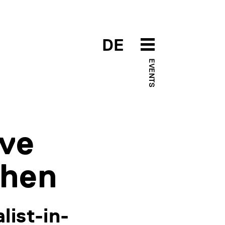
DE
EVENTS
ive
chen
list-in-