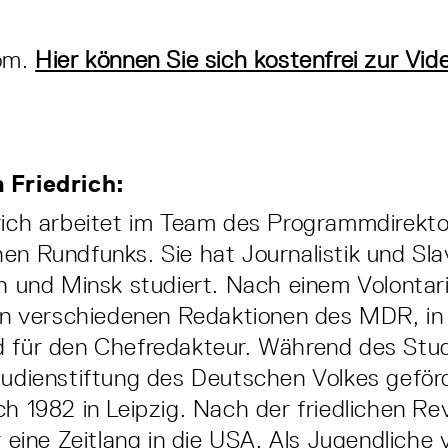
oom.
Hier können Sie sich kostenfrei zur Vi
 Friedrich:
rich arbeitet im Team des Programmdirekt
en Rundfunks. Sie hat Journalistik und Slav
ch und Minsk studiert. Nach einem Volonta
 in verschiedenen Redaktionen des MDR, in
d für den Chefredakteur. Während des St
tudienstiftung des Deutschen Volkes geför
ch 1982 in Leipzig. Nach der friedlichen Re
ür eine Zeitlang in die USA. Als Jugendliche