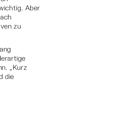
wichtig. Aber
nach
iven zu
fang
erartige
nn. „Kurz
d die