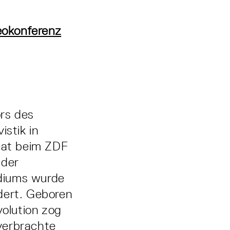
deokonferenz
ors des
istik in
riat beim ZDF
 der
udiums wurde
dert. Geboren
volution zog
 verbrachte