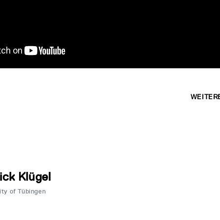
WEITER
ick Klügel
ity of Tübingen