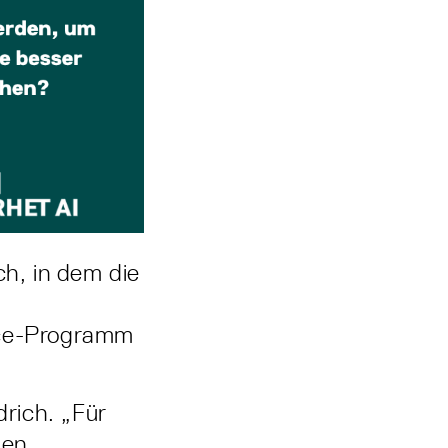
ch, in dem die
nce-Programm
drich. „Für
ten