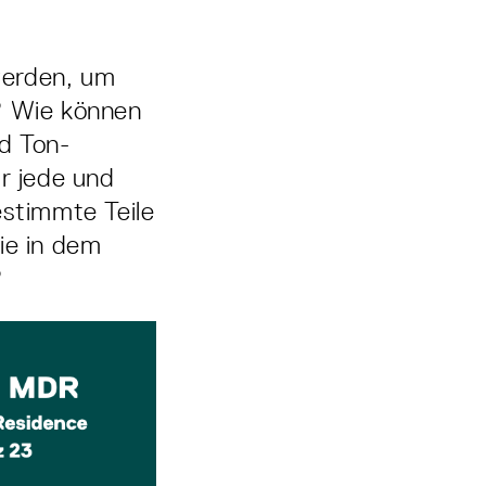
 werden, um
? Wie können
nd Ton-
r jede und
stimmte Teile
ie in dem
?