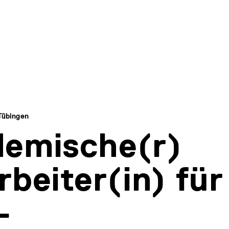
Tübingen
emische(r)
rbeiter(in) für
-