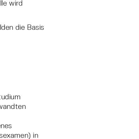
le wird
lden die Basis
tudium
rwandten
enes
tsexamen) in