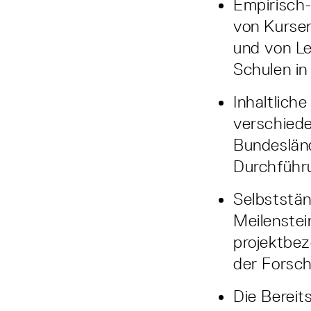
Empirisch-
von Kursen
und von Le
Schulen in
Inhaltlich
verschiede
Bundeslän
Durchführu
Selbststän
Meilenstei
projektbe
der Forsch
Die Bereit