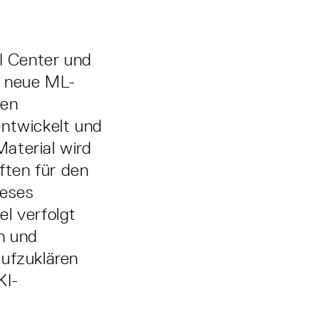
I Center und
n neue ML-
den
entwickelt und
aterial wird
ften für den
ieses
l verfolgt
n und
aufzuklären
KI-