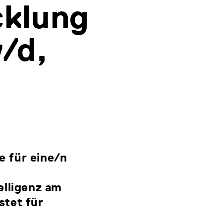
cklung
/d,
e für eine/n
elligenz am
stet für