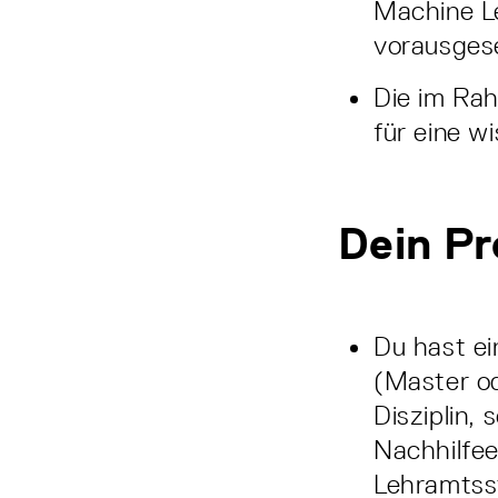
Machine Le
vorausges
Die im Rah
für eine w
Dein Pro
Du hast ei
(Master od
Disziplin,
Nachhilfee
Lehramtss