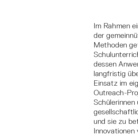
Im Rahmen ei
der gemeinnüt
Methoden gete
Schulunterric
dessen Anwend
langfristig ü
Einsatz im ei
Outreach-Proj
Schülerinnen 
gesellschaftl
und sie zu be
Innovationen