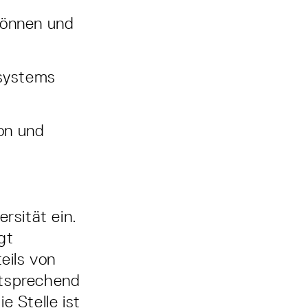
können und
ssystems
ion und
rsität ein.
gt
eils von
ntsprechend
e Stelle ist