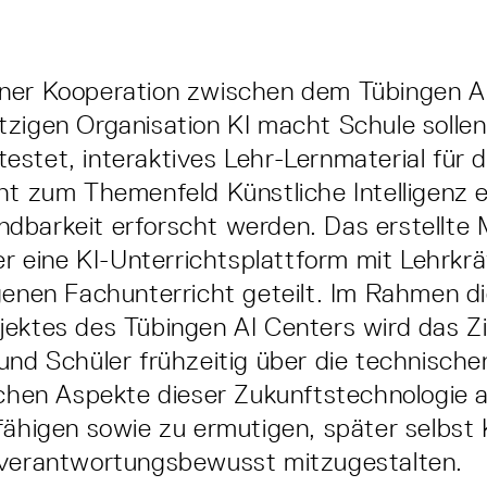
ner Kooperation zwischen dem Tübingen A
zigen Organisation KI macht Schule solle
stet, interaktives Lehr-Lernmaterial für 
ht zum Themenfeld Künstliche Intelligenz 
barkeit erforscht werden. Das erstellte M
ber eine KI-Unterrichtsplattform mit Lehrkrä
genen Fachunterricht geteilt. Im Rahmen d
ektes des Tübingen AI Centers wird das Zie
und Schüler frühzeitig über die technische
ichen Aspekte dieser Zukunftstechnologie 
fähigen sowie zu ermutigen, später selbst 
 verantwortungsbewusst mitzugestalten.