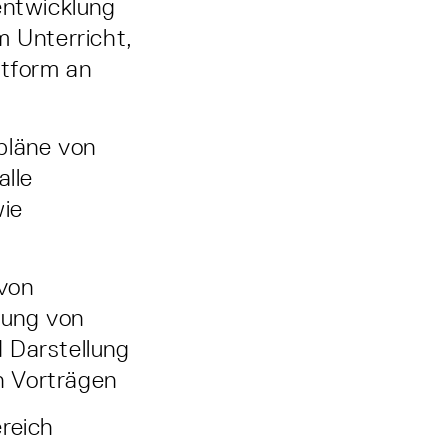
entwicklung
m Unterricht,
ttform an
rpläne von
alle
ie
 von
nung von
 Darstellung
n Vorträgen
reich