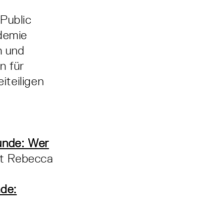
Public
demie
n und
n für
iteiligen
unde: Wer
t Rebecca
de: