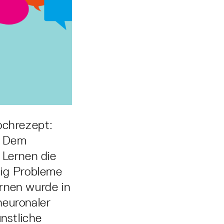
ochrezept:
. Dem
 Lernen die
dig Probleme
rnen wurde in
neuronaler
ünstliche