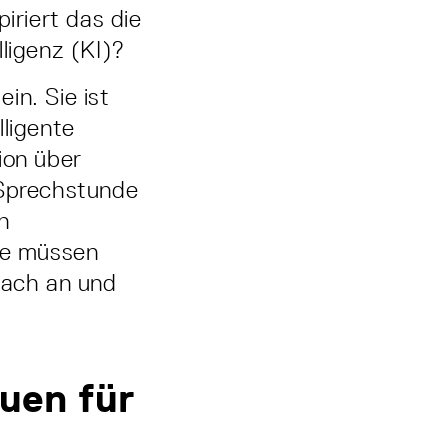
iriert das die
lligenz (KI)?
in. Sie ist
lligente
ion über
-Sprechstunde
ch
Sie müssen
fach an und
uen für