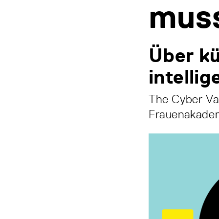
mus
Über kü
intelli
The Cyber Val
Frauenakadem