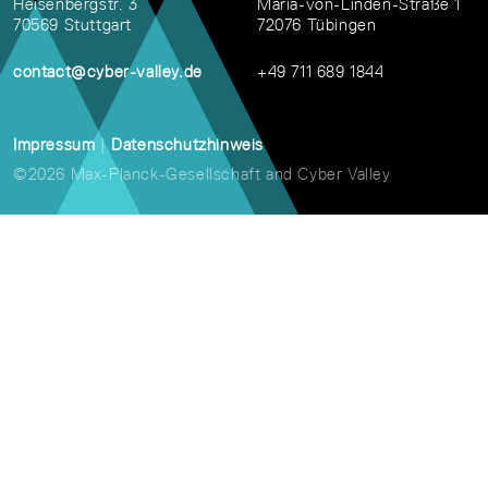
Heisenbergstr. 3
Maria-von-Linden-Straße 1
70569 Stuttgart
72076 Tübingen
contact@cyber-valley.de
+49 711 689 1844
Impressum
|
Datenschutzhinweis
©2026 Max-Planck-Gesellschaft and Cyber Valley