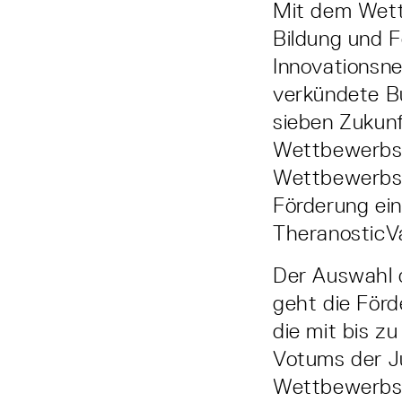
Mit dem Wet
Bildung und 
Innovationsne
verkündete Bu
sieben Zukunf
Wettbewerbsr
Wettbewerbsbe
Förderung ei
TheranosticV
Der Auswahl 
geht die För
die mit bis z
Votums der J
Wettbewerbsr