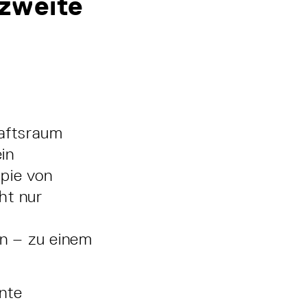
 zweite
aftsraum
in
pie von
ht nur
n
n – zu einem
ente