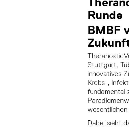
Therano
Runde
BMBF ve
Zukunft
TheranosticV
Stuttgart, Tü
innovatives Z
Krebs-, Infek
fundamental 
Paradigmenwe
wesentlichen 
Dabei sieht d