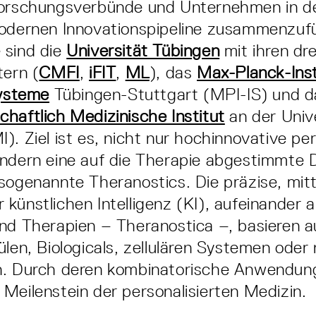
Forschungsverbünde und Unternehmen in de
modernen Innovationspipeline zusammenzuf
 sind die
Universität Tübingen
mit ihren dre
tern (
CMFI
,
iFIT
,
ML
), das
Max-Planck-Inst
Systeme
Tübingen-Stuttgart (MPI-IS) und d
haftlich Medizinische Institut
an der Univ
). Ziel ist es, nicht nur hochinnovative per
ndern eine auf die Therapie abgestimmte 
sogenannte Theranostics. Die präzise, mitt
künstlichen Intelligenz (KI), aufeinander
nd Therapien – Theranostica –, basieren a
ülen, Biologicals, zellulären Systemen oder
n. Durch deren kombinatorische Anwendung
Meilenstein der personalisierten Medizin.