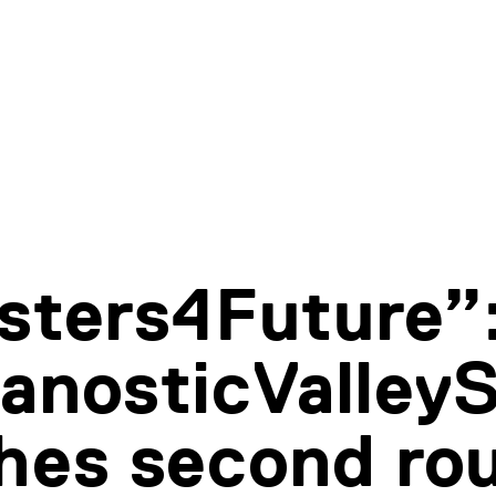
sters4Future”
anosticValley
hes second ro