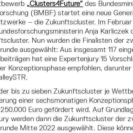
tbewerb
„Clusters4Future“
des Bundesmini
Forschung (BMBF) startet eine neue Genera
tzwerke – die Zukunftscluster. Im Februar
ndesforschungsministerin Anja Karliczek d
tscluster. Nun wurden die Finalisten der z
unde ausgewählt: Aus insgesamt 117 eing
iträgen hat eine Expertenjury 15 Vorschl
ner Konzeptionsphase empfohlen, darunter
alleySTR.
der bis zu sieben Zukunftscluster je Wett
derung einer sechsmonatigen Konzeptionsp
u 250.000 Euro gefördert wird. Auf Grundla
ury werden dann die Zukunftscluster der z
unde Mitte 2022 ausgewählt. Diese können