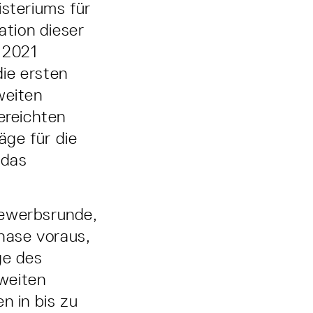
steriums für
tion dieser
 2021
ie ersten
weiten
ereichten
äge für die
 das
bewerbsrunde,
hase voraus,
ge des
weiten
 in bis zu