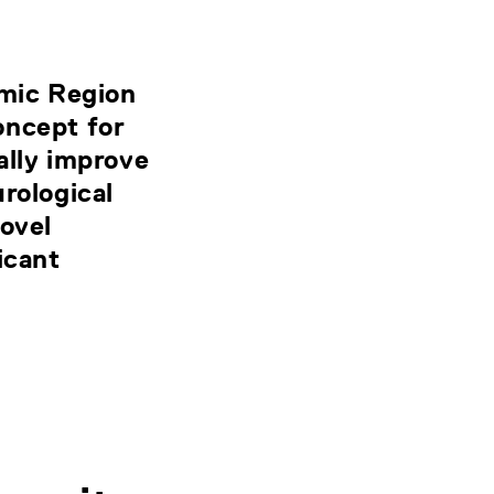
mic Region
oncept for
ally improve
rological
novel
icant