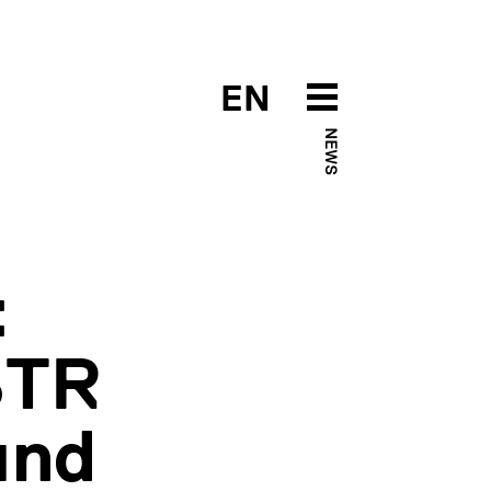
EN
NEWS
:
STR
und