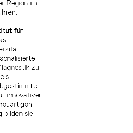
r Region im
ühren.
i
itut für
as
ersität
sonalisierte
Diagnostik zu
els
 abgestimmte
uf innovativen
 neuartigen
 bilden sie