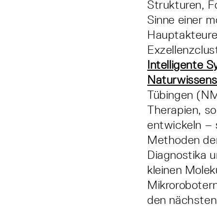
Strukturen, 
Sinne einer 
Hauptakteure
Exzellenzclus
Intelligente 
Naturwissensc
Tübingen (NMI
Therapien, so
entwickeln – 
Methoden der 
Diagnostika u
kleinen Molek
Mikroroboter
den nächsten 