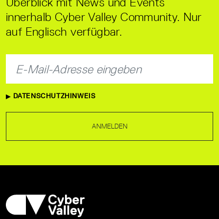
Überblick mit News und Events
innerhalb Cyber Valley Community. Nur
auf Englisch verfügbar.
DATENSCHUTZHINWEIS
ANMELDEN