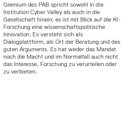
Gremium des PAB spricht sowohl in die
Institution Cyber Valley als auch in die
Gesellschaft hinein; es ist mit Blick auf die KI-
Forschung eine wissenschaftspolitische
Innovation. Es versteht sich als
Dialogplattform, als Ort der Beratung und des
guten Arguments. Es hat weder das Mandat
noch die Macht und im Normalfall auch nicht
das Interesse, Forschung zu verurteilen oder
zu verbieten.
Stattdessen nutzt es neben seiner
Kernaufgabe diesen Ort, um die Reflexionen
über Forschungsverantwortung anzuregen und
einzufordern. Das PAB engagiert sich aktiv für
die ethische Sprach- und Handlungsfähigkeit
von KI-Forschenden. Ziele sind dabei: