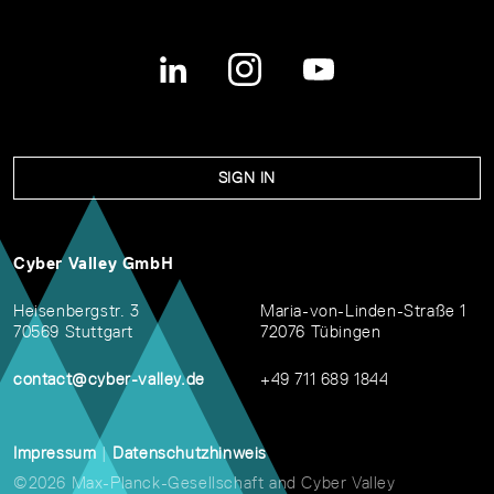
SIGN IN
Cyber Valley GmbH
Heisenbergstr. 3
Maria-von-Linden-Straße 1
70569 Stuttgart
72076 Tübingen
contact@cyber-valley.de
+49 711 689 1844
Impressum
|
Datenschutzhinweis
©2026 Max-Planck-Gesellschaft and Cyber Valley