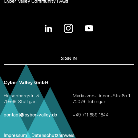
Cyber Valley Community FAQs
SIGN IN
Cyber Valley GmbH
Heisenbergstr. 3
Maria-von-Linden-Straße 1
70569 Stuttgart
72076 Tübingen
contact@cyber-valley.de
+49 711 689 1844
Impressum
|
Datenschutzhinweis