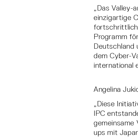
„Das Valley-
einzigartige 
fortschrittli
Programm för
Deutschland 
dem Cyber-Va
international 
Angelina Juk
„Diese Initia
IPC entstand
gemeinsame Vi
ups mit Japa