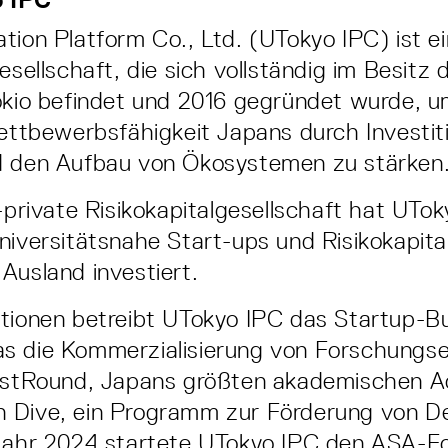
tion Platform Co., Ltd. (UTokyo IPC) ist e
esellschaft, die sich vollständig im Besitz 
okio befindet und 2016 gegründet wurde, u
Wettbewerbsfähigkeit Japans durch Investit
d den Aufbau von Ökosystemen zu stärken
h-private Risikokapitalgesellschaft hat UTok
niversitätsnahe Start-ups und Risikokapita
Ausland investiert.
tionen betreibt UTokyo IPC das Startup-Bu
s die Kommerzialisierung von Forschungs
 1stRound, Japans größten akademischen Ac
 Dive, ein Programm zur Förderung von D
 Jahr 2024 startete UTokyo IPC den ASA-F