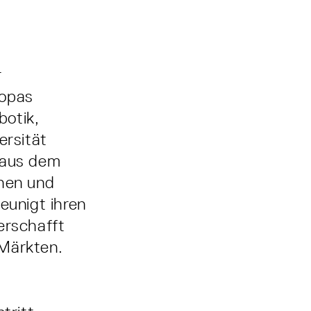
r
ropas
botik,
rsität
 aus dem
hen und
unigt ihren
erschafft
 Märkten.