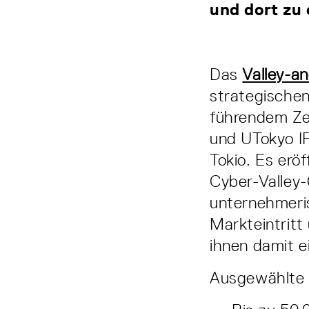
und dort zu
Das
Valley-a
strategischen
führendem Zen
und UTokyo I
Tokio. Es erö
Cyber-Valley
unternehmeri
Markteintritt
ihnen damit e
Ausgewählte S