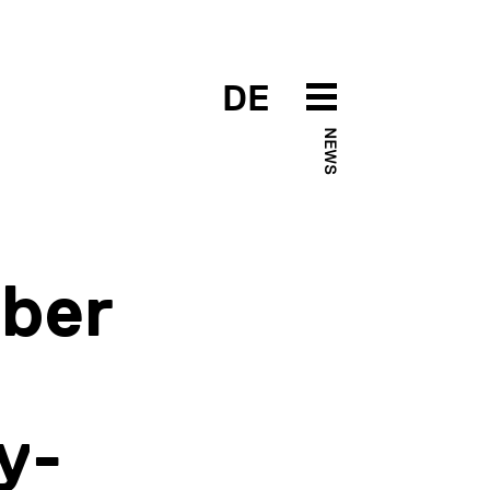
DE
NEWS
yber
y-