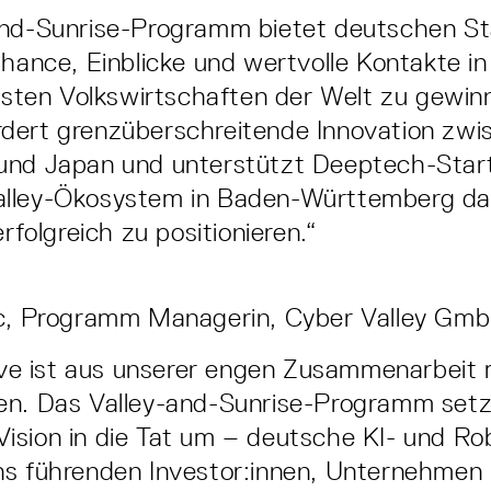
and-Sunrise-Programm bietet deutschen St
Chance, Einblicke und wertvolle Kontakte in
chsten Volkswirtschaften der Welt zu gewin
dert grenzüberschreitende Innovation zwi
und Japan und unterstützt Deeptech-Star
lley-Ökosystem in Baden-Württemberg dab
erfolgreich zu positionieren.“
ic, Programm Managerin, Cyber Valley Gm
tive ist aus unserer engen Zusammenarbeit
en. Das Valley-and-Sunrise-Programm setz
sion in die Tat um – deutsche KI- und Rob
ns führenden Investor:innen, Unternehmen