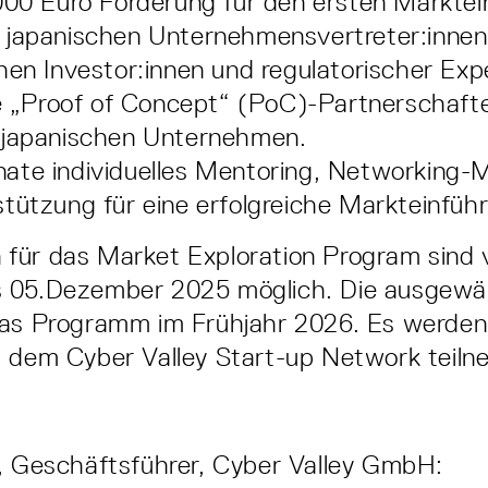
000 Euro Förderung für den ersten Marktein
 japanischen Unternehmensvertreter:innen
hen Investor:innen und regulatorischer Expe
le „Proof of Concept“ (PoC)-Partnerschaft
 japanischen Unternehmen.
te individuelles Mentoring, Networking-M
tützung für eine erfolgreiche Markteinfüh
für das Market Exploration Program sind 
 05.Dezember 2025 möglich. Die ausgewäh
das Programm im Frühjahr 2026. Es werden 
s dem Cyber Valley Start-up Network teiln
, Geschäftsführer, Cyber Valley GmbH: