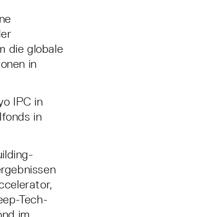
ine
der
m die globale
ionen in
.
yo IPC in
lfonds in
ilding-
ergebnissen
celerator,
eep-Tech-
ond im