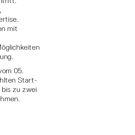
tritt.
,
rtise.
en mit
öglichkeiten
rung.
vom 05.
lten Start-
bis zu zwei
ehmen.