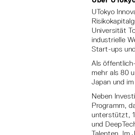
UTokyo Innova
Risikokapitalg
Universität T
industrielle 
Start-ups un
Als öffentlic
mehr als 80 u
Japan und im 
Neben Investi
Programm, da
unterstützt,
und DeepTech
Talenten. Im