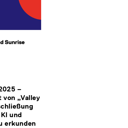
 2025
–
t von „Valley
schließung
 KI und
zu erkunden