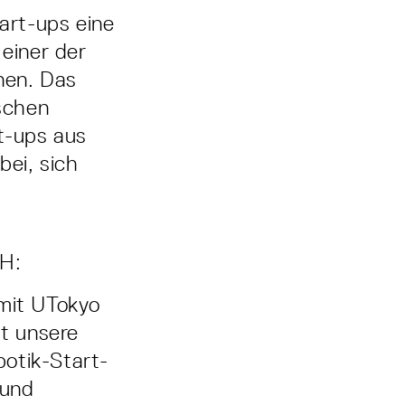
art-ups eine
 einer der
nen. Das
schen
t-ups aus
ei, sich
bH:
 mit UTokyo
t unsere
otik-Start-
 und