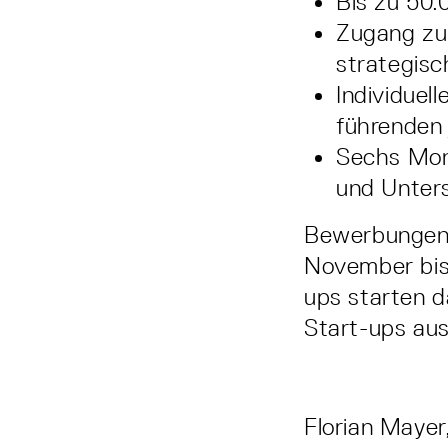
Bis zu 50.
Zugang zu
strategisc
Individuel
führenden
Sechs Mona
und Unters
Bewerbungen 
November bis
ups starten 
Start-ups au
Florian Mayer