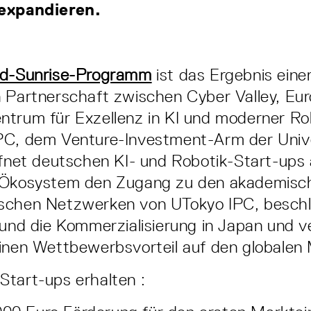
 expandieren.
nd-Sunrise-Programm
ist das Ergebnis eine
 Partnerschaft zwischen Cyber Valley, Eu
trum für Exzellenz in KI und moderner Ro
PC, dem Venture-Investment-Arm der Unive
ffnet deutschen KI- und Robotik-Start-ups
-Ökosystem den Zugang zu den akademisc
schen Netzwerken von UTokyo IPC, beschle
 und die Kommerzialisierung in Japan und v
inen Wettbewerbsvorteil auf den globalen
tart-ups erhalten :