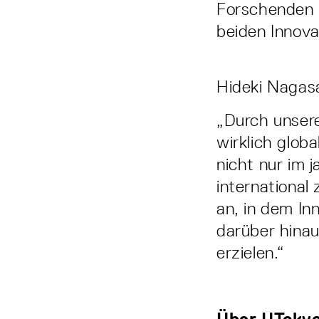
Forschenden 
beiden Innov
Hideki Nagasa
„Durch unser
wirklich glob
nicht nur im 
internationa
an, in dem I
darüber hinau
erzielen.“
Über UTokyo