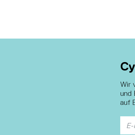
Cy
Wir 
und 
auf 