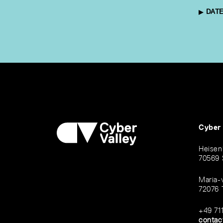
DATE
Cyber
Heisen
70569 
Maria-
72076 
+49 71
contac