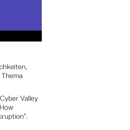
chkeiten,
m Thema
Cyber Valley
 How
ruption”.