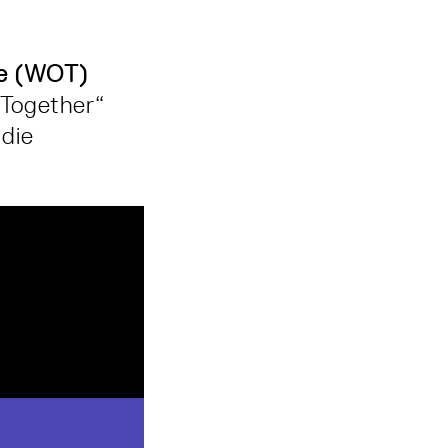
ce (WOT)
 Together“
 die