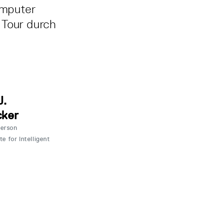
omputer
 Tour durch
J.
ker
erson
e for Intelligent