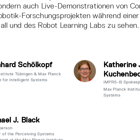
 sondern auch Live-Demonstrationen von C
obotik-Forschungsprojekten während einer
all und des Robot Learning Labs zu sehen.
hard Schölkopf
Katherine 
Kuchenbec
nstitute Tübingen & Max Planck
e for Intelligent Systems
IMPRS-IS Spokesp
Max Planck Institut
Systems
ael J. Black
person
r of the Perceiving Systems
ent at the Max Planck Institute