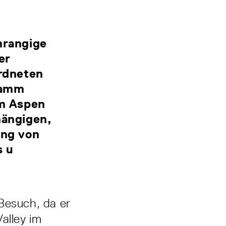
hrangige
er
rdneten
ramm
om Aspen
hängigen,
ung von
s u
Besuch, da er
alley im