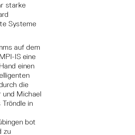
r starke
ard
ente Systeme
amms auf dem
 MPI-IS eine
 Hand einen
elligenten
durch die
r und Michael
 Tröndle in
übingen bot
d zu