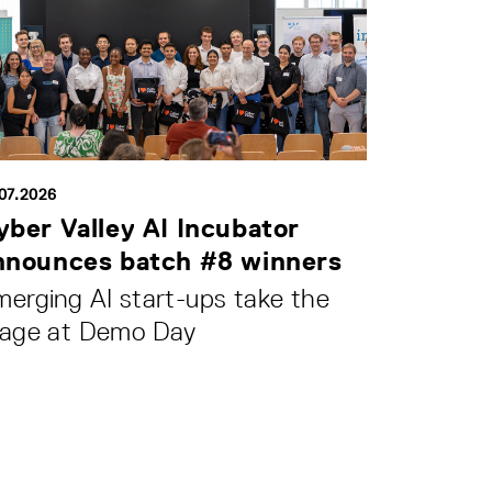
.07.2026
yber Valley AI Incubator
nnounces batch #8 winners
erging AI start-ups take the
tage at Demo Day