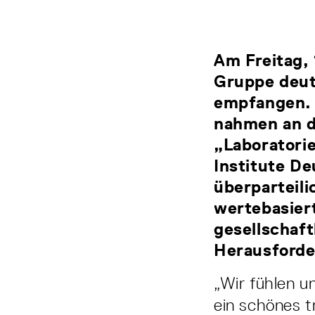
Am Freitag, 
Gruppe deut
empfangen. 
nahmen an d
„Laboratorie
Institute De
überparteili
wertebasier
gesellschaft
Herausford
„Wir fühlen u
ein schönes t