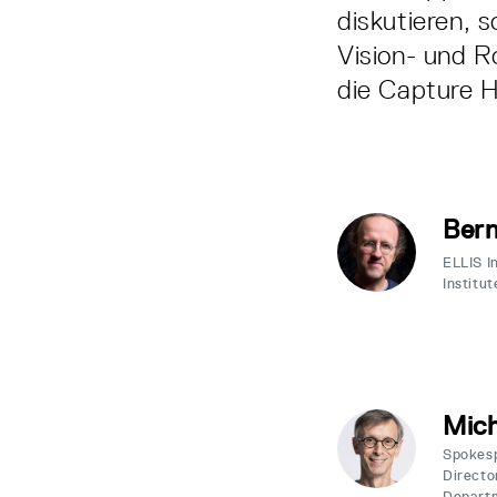
diskutieren,
Vision- und R
die Capture H
Bern
ELLIS I
Institut
Mich
Spokes
Directo
Departm