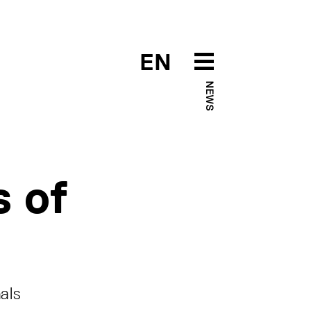
EN
NEWS
 of
als