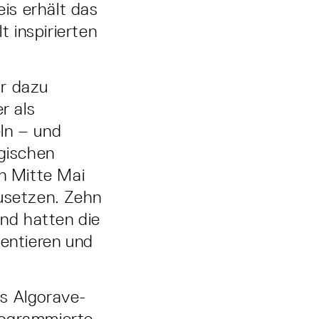
is erhält das
 inspirierten
hr dazu
r als
ln – und
ogischen
en Mitte Mai
zusetzen. Zehn
und hatten die
sentieren und
as Algorave-
rogrammierte