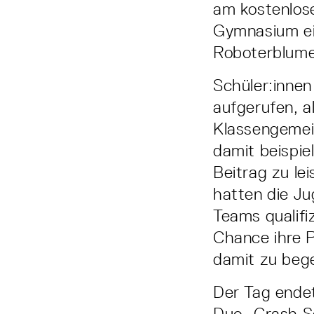
am kostenlose
Gymnasium ein
Roboterblume
Schüler:innen
aufgerufen, a
Klassengemein
damit beispie
Beitrag zu le
hatten die Ju
Teams qualifi
Chance ihre P
damit zu bege
Der Tag endet
Duo „Crash S