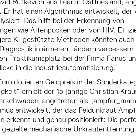
avid Rutkevich aus Leer in Ostfriesland, an
 Er hat einen Algorithmus entwickelt, der
lysiert. Das hilft bei der Erkennung von
ngen wie Affenpocken oder von HIV. Effizi
gere KI-gestützte Methoden könnten auch 
 Diagnostik in ärmeren Ländern verbessern
n Praktikumsplatz bei der Firma Fanuc und
licke in die Industrieautomatisierung.
uro dotierten Geldpreis in der Sonderkate
gkeit“ erhielt der 15-jährige Christian Kra
erschwaben, angetreten als „ampfer_mamp
hmus entwickelt, der das Feldunkraut Ampf
n erkennt und genau positioniert: Die perf
r gezielte mechanische Unkrautentfernung