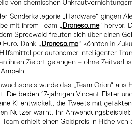
elle von chemischen Unkrautvernichtungsmi
 der Sonderkategorie „Hardware“ gingen A
rbe mit ihrem Team „
Droneso.me
“ hervor. D
dem Spreewald freuten sich über einen Gel
 Euro. Dank „
Droneso.me
“ könnten in Zuku
Hilfsmittel per autonomer intelligenter Tr
 an ihren Zielort gelangen – ohne Zeitverlus
 Ampeln.
wuchspreis wurde das „Team Orion“ aus
. Die beiden 17-jährigen Vincent Elster un
ine KI entwickelt, die Tweets mit gefakten
en Nutzer warnt. Ihr Anwendungsbeispiel:
s Team erhielt einen Geldpreis in Höhe von 