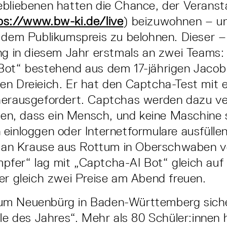
bliebenen hatten die Chance, der Veransta
ps://www.bw-ki.de/live
) beizuwohnen – un
 dem Publikumspreis zu belohnen. Dieser – 
ng in diesem Jahr erstmals an zwei Teams:
Bot“ bestehend aus dem 17-jährigen Jacob
en Dreieich. Er hat den Captcha-Test mit 
herausgefordert. Captchas werden dazu v
llen, dass ein Mensch, und keine Maschine s
einloggen oder Internetformulare ausfüllen
stian Krause aus Rottum in Oberschwaben 
fer“ lag mit „Captcha-AI Bot“ gleich auf
er gleich zwei Preise am Abend freuen.
m Neuenbürg in Baden-Württemberg siche
ule des Jahres“. Mehr als 80 Schüler:innen