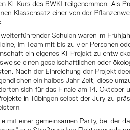
n KI-Kurs des BWKI teilgenommen. Als Pre
en Klassensatz einer von der Pflanzenwelt
.
 weiterführender Schulen waren im Frühja
lleine, im Team mit bis zu vier Personen ode
schaft ein eigenes KI-Projekt zu entwicke
lsweise einen gesellschaftlichen oder ökol
isten. Nach der Einreichung der Projektide
gendlichen ein halbes Jahr Zeit, diese um
zierten sich für das Finale am 14. Oktober 
rojekte in Tübingen selbst der Jury zu prä
istern.
e mit einer gemeinsamen Party, bei der d
erver“ aus Straßburg live Elektrosounds p