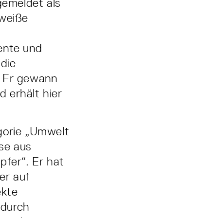
gemeldet als
 weiße
ente und
die
. Er gewann
 erhält hier
gorie „Umwelt
use aus
fer“. Er hat
er auf
ekte
 durch