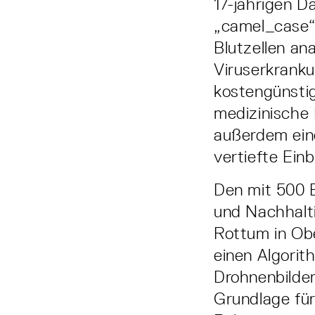
17-jährigen D
„camel_case“.
Blutzellen ana
Viruserkranku
kostengünsti
medizinische
außerdem eine
vertiefte Einb
Den mit 500 E
und Nachhalti
Rottum in Ob
einen Algorit
Drohnenbilder
Grundlage fü