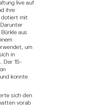
ltung live auf
d ihre
dotiert mit
 Darunter
 Bürkle aus
einem
erwendet, um
ich in
. Der 15-
von
 und konnte
rte sich den
 hatten vorab