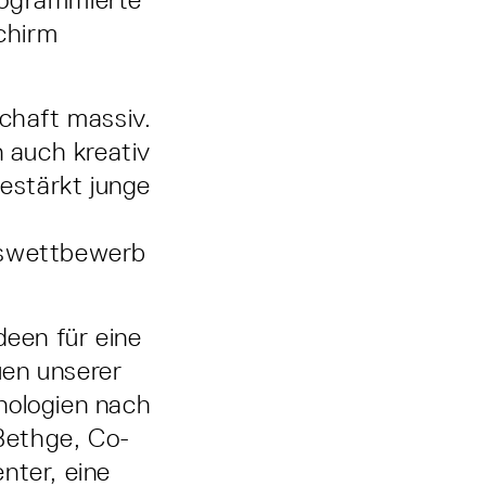
chirm
schaft massiv.
n auch kreativ
estärkt junge
deswettbewerb
deen für eine
uen unserer
nologien nach
Bethge, Co-
nter, eine