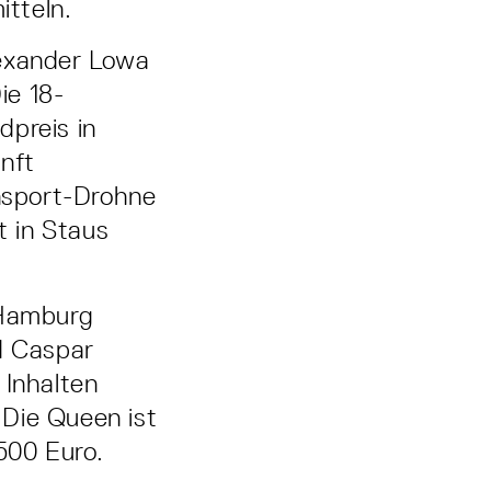
tteln.
lexander Lowa
ie 18-
dpreis in
nft
ansport-Drohne
t in Staus
 Hamburg
d Caspar
 Inhalten
 Die Queen ist
500 Euro.