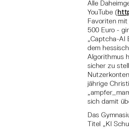
Alle Daheimge
YouTube (
htt
Favoriten mit
500 Euro - gi
„Captcha-AI 
dem hessisch
Algorithmus 
sicher zu ste
Nutzerkonten 
jährige Chri
„ampfer_mamp
sich damit üb
Das Gymnasiu
Titel „KI Sch