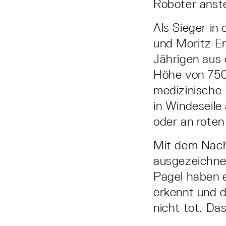
Roboter anst
Als Sieger in
und Moritz E
Jährigen aus 
Höhe von 750
medizinische 
in Windeseile
oder an roten
Mit dem Nach
ausgezeichnet
Pagel haben e
erkennt und d
nicht tot. Da