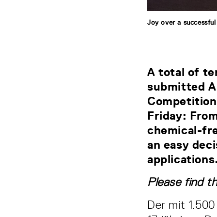
Joy over a successfu
A total of t
submitted AI
Competition 
Friday: From
chemical-fre
an easy deci
applications
Please find t
Der mit 1.500