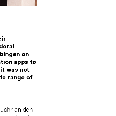
ir
deral
übingen on
ation apps to
it was not
de range of
 Jahr an den