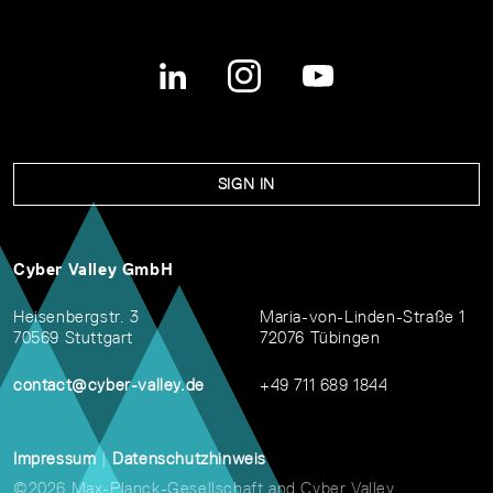
SIGN IN
Cyber Valley GmbH
Heisenbergstr. 3
Maria-von-Linden-Straße 1
70569 Stuttgart
72076 Tübingen
contact@cyber-valley.de
+49 711 689 1844
Impressum
|
Datenschutzhinweis
©2026 Max-Planck-Gesellschaft and Cyber Valley