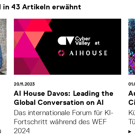
in 43 Artikeln erwähnt
20.11.2023
01
m
AI House Davos: Leading the
A
Global Conversation on AI
C
Das internationale Forum für KI-
Kü
Fortschritt während des WEF
T
u
2024