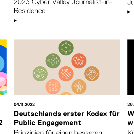
2023 Cyber Valley Journalist-in-
Ju
Residence
04.11.2022
28.
Deutschlands erster Kodex für
W
2
Public Engagement
w
Prinzipien für einen besseren
Kü